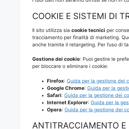
I tuoi dati non saranno diffusi se non in c
COOKIE E SISTEMI DI 
Il sito utilizza sia
cookie tecnici
per consen
tracciamento per finalità di marketing. Ques
anche tramite il retargeting. Per l’uso di ta
Gestione dei cookie
: Puoi gestire le pref
per bloccare o eliminare i cookie:
Firefox
:
Guida per la gestione dei 
Google Chrome
:
Guida per la gest
Safari
:
Guida per la gestione dei c
Internet Explorer
:
Guida per la ges
Opera
:
Guida per la gestione dei c
ANTITRACCIAMENTO E