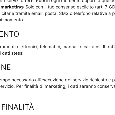
er i servizi offerti. Puoi in ogni momento opporti a quest
i marketing
: Solo con il tuo consenso esplicito (art. 7 GD
tarie tramite email, posta, SMS o telefono relative a prod
gni momento.
MENTO
strumenti elettronici, telematici, manuali e cartacei. Il t
 dati stessi.
ONE
tempo necessario all’esecuzione del servizio richiesto e 
 servizio. Per finalità di marketing, i dati saranno conser
E FINALITÀ