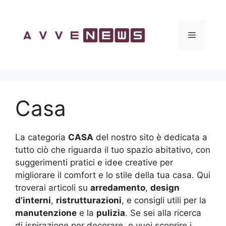
Vai
al
contenuto
Menu
Casa
La categoria
CASA
del nostro sito è dedicata a
tutto ciò che riguarda il tuo spazio abitativo, con
suggerimenti pratici e idee creative per
migliorare il comfort e lo stile della tua casa. Qui
troverai articoli su
arredamento
,
design
d’interni
,
ristrutturazioni
, e consigli utili per la
manutenzione
e la
pulizia
. Se sei alla ricerca
di ispirazione per decorare, o vuoi scoprire i