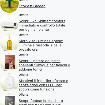
EcoPest Garden
Offerte
Scopri Eko‑Splitter: comfort
immediato e controllo totale
per ogni ambiente
Offerte
Siero viso Lumina Peptide:
illumina e rassoda la pelle,
provalo ora
Offerte
Scopri il potere dei patch
snellenti Slimique per fianchi e
addome tonici
Offerte
Mantieni il frigorifero fresco e
senza odori con O3 Cube:
scopri come funziona
Offerte
Scopri footea: la maschera
piedi che trasforma la tua